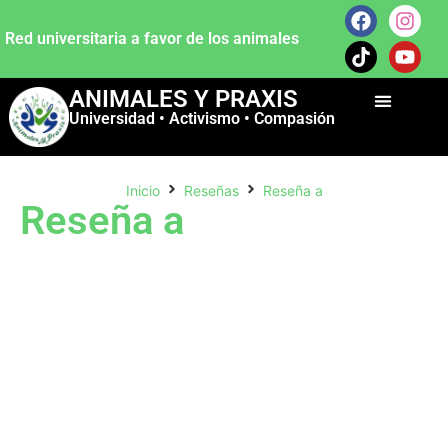
Red universitaria a favor de los animales
ANIMALES Y PRAXIS
Universidad • Activismo • Compasión
Inicio
Reseñas
Reseña a
Reseña a