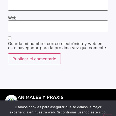
Web
Guarda mi nombre, correo electrónico y web en
este navegador para la próxima vez que comente.
ANIMALES Y PRAXIS
Universidad • Activismo • Compasión
Usamos cookies para asegurar que te damos la mejor
Red universitaria a favor de los animales. Construyendo un
experiencia en nuestra web. Si continúas usando este sitio,
futuro más compasivo a través de la educación, investigación y