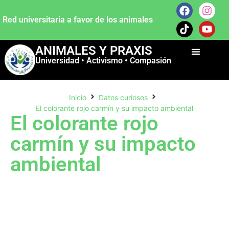
Red universitaria a favor de los animales
ANIMALES Y PRAXIS
Universidad • Activismo • Compasión
Inicio
Datos curiosos
El colorante rojo carmín y su impacto ambiental
El colorante rojo
carmín y su impacto
ambiental