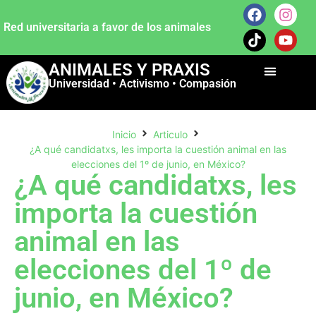
Red universitaria a favor de los animales
ANIMALES Y PRAXIS
Universidad • Activismo • Compasión
Inicio
Articulo
¿A qué candidatxs, les importa la cuestión animal en las
elecciones del 1º de junio, en México?
¿A qué candidatxs, les
importa la cuestión
animal en las
elecciones del 1º de
junio, en México?